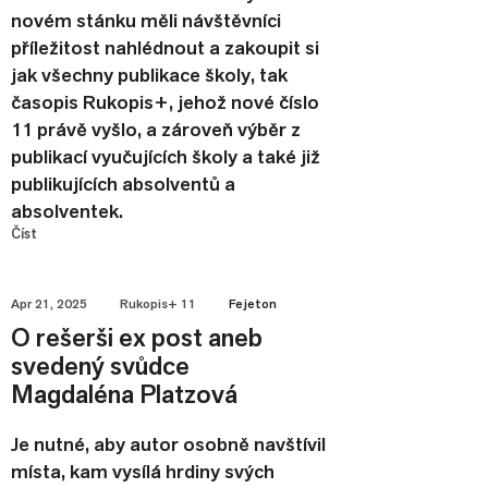
novém stánku měli návštěvníci
příležitost nahlédnout a zakoupit si
jak všechny publikace školy, tak
časopis Rukopis+, jehož nové číslo
11 právě vyšlo, a zároveň výběr z
publikací vyučujících školy a také již
publikujících absolventů a
absolventek.
Číst
Apr 21, 2025
Rukopis+ 11
Fejeton
O rešerši ex post aneb
svedený svůdce
Magdaléna Platzová
Je nutné, aby autor osobně navštívil
místa, kam vysílá hrdiny svých