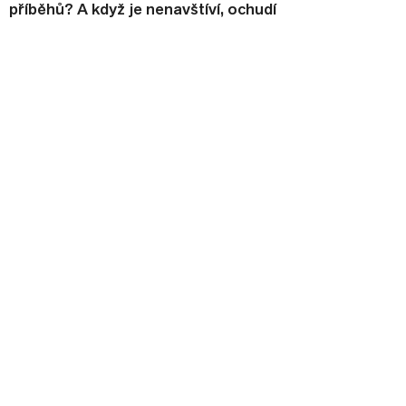
příběhů? A když je nenavštíví, ochudí
o něco svůj text?
Máme-li k dispozici dostatek detailů
a zkušeností, jež nám pomohou
zbytek logicky odvodit, nemusíme
nikam chodit.
Číst
Apr 21, 2025
Rukopis+ 11
Dílna
Veni, vidi
Anežka Ficová
Z koutku úst mi cosi stéká
Den se svléká, dávno tu nejsi
A pořád mi diktuješ,
kdy se zalknu a jak se potom můžu
cítit
Nemůžu už mluvit, nikdo