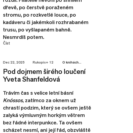
dřevě, po čerstvě poraženém
stromu, po rozkvetlé louce, po
kadáveru či jakémkoli rozhrabaném
trusu, po vyšlapaném bahně.
Nesmrdíš potem.
Číst
Dec 22, 2025
Rukopis+ 12
O knihách...
Pod dojmem širého loučení
Yveta Shanfeldová
Trávím čas s velice letní básní
Knóssos
, zatímco za oknem už
chrastí podzim, který se ovšem ještě
zalyká výmluvným horkým větrem
bez řádné interpunkce. Ta ovšem
scházet nesmí, ani její řád, obzvláště