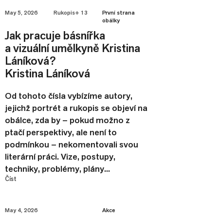
May 5, 2026
Rukopis+ 13
První strana
obálky
Jak pracuje básnířka
a vizuální umělkyně Kristina
Láníková?
Kristina Láníková
Od tohoto čísla vybízíme autory,
jejichž portrét a rukopis se objeví na
obálce, zda by – pokud možno z
ptačí perspektivy, ale není to
podmínkou – nekomentovali svou
literární práci. Vize, postupy,
techniky, problémy, plány...
Číst
May 4, 2026
Akce