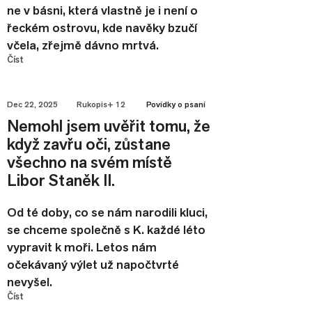
ne v básni, která vlastně je i není o
řeckém ostrovu, kde navěky bzučí
včela, zřejmě dávno mrtvá.
Číst
Dec 22, 2025
Rukopis+ 12
Povídky o psaní
Nemohl jsem uvěřit tomu, že
když zavřu oči, zůstane
všechno na svém místě
Libor Staněk II.
Od té doby, co se nám narodili kluci,
se chceme společně s K. každé léto
vypravit k moři. Letos nám
očekávaný výlet už napočtvrté
nevyšel.
Číst