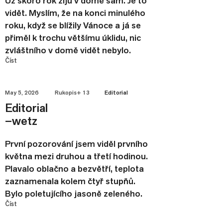
Už skoro rok žiju v domě sám. Je to
vidět. Myslím, že na konci minulého
roku, když se blížily Vánoce a já se
přiměl k trochu většímu úklidu, nic
zvláštního v domě vidět nebylo.
Číst
May 5, 2026
Rukopis+ 13
Editorial
Editorial
–wetz
První pozorování jsem viděl prvního
května mezi druhou a třetí hodinou.
Plavalo oblačno a bezvětří, teplota
zaznamenala kolem čtyř stupňů.
Bylo poletujícího jasoně zeleného.
Číst