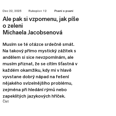
Dec 22, 2025
Rukopis+ 12
Psaní o psaní
Ale pak si vzpomenu, jak píše
o zeleni
Michaela Jacobsenová
Musím se té otázce srdečně smát.
Na takový přímo mystický zážitek s
andělem si sice nevzpomínám, ale
musím přiznat, že se cítím šťastná v
každém okamžiku, kdy mi v hlavě
vyvstane dobrý nápad na řešení
nějakého svízelnějšího problému,
zejména při hledání rýmů nebo
zapeklitých jazykových hříček.
Číst