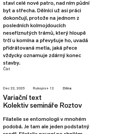
staví celé nové patro, nad ním půdní
byt a střecha. Dělníci už asi práci
dokončují, protože na jednom z
posledních kolmojdoucích
neseříznutých trámů, který hloupě
trčí u komína a převyšuje ho, uvadá
přidrátovaná metla, jaká přece
vždycky oznamuje zdárný konec
stavby.
Číst
Dec 22, 2025
Rukopis+ 12
Dílna
Variační text
Kolektiv semináře Roztov
Filatelie se entomologii v mnohém
podobá. Je tam ale jeden podstatný
rozdíl. Filatelie nevoní po shnilém