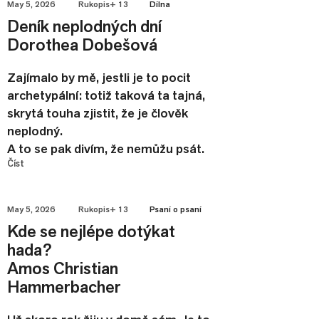
May 5, 2026
Rukopis+ 13
Dílna
Deník neplodných dní
Dorothea Dobešová
Zajímalo by mě, jestli je to pocit
archetypální: totiž taková ta tajná,
skrytá touha zjistit, že je člověk
neplodný.
A to se pak divím, že nemůžu psát.
Číst
May 5, 2026
Rukopis+ 13
Psaní o psaní
Kde se nejlépe dotýkat
hada?
Amos Christian
Hammerbacher