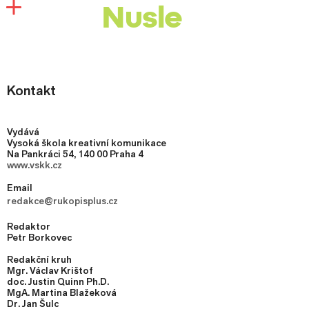
Nusle
Kontakt
Vydává
Vysoká škola kreativní komunikace
Na Pankráci 54, 140 00 Praha 4
www.vskk.cz
Email
redakce@rukopisplus.cz
Redaktor
Petr Borkovec
Redakční kruh
Mgr. Václav Krištof
doc. Justin Quinn Ph.D.
MgA. Martina Blažeková
Dr. Jan Šulc