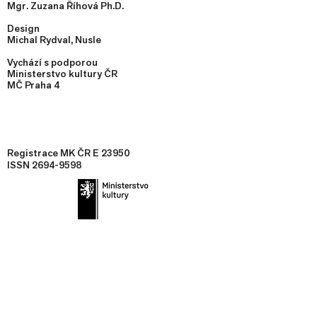
Mgr. Zuzana Říhová Ph.D.
Design
Michal Rydval,
Nusle
Vychází s podporou
Ministerstvo kultury ČR
MČ Praha 4
Registrace M
K ČR E 23950​
ISSN
2694-9598