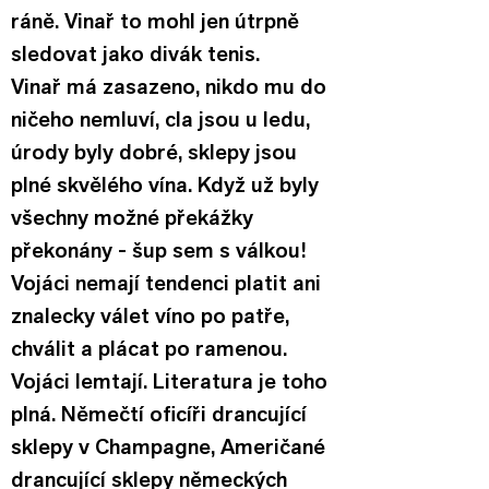
ráně. Vinař to mohl jen útrpně 
sledovat jako divák tenis.
Vinař má zasazeno, nikdo mu do 
ničeho nemluví, cla jsou u ledu, 
úrody byly dobré, sklepy jsou 
plné skvělého vína. Když už byly 
všechny možné překážky 
překonány - šup sem s válkou! 
Vojáci nemají tendenci platit ani 
znalecky válet víno po patře, 
chválit a plácat po ramenou. 
Vojáci lemtají. Literatura je toho 
plná. Němečtí oficíři drancující 
sklepy v Champagne, Američané 
drancující sklepy německých 