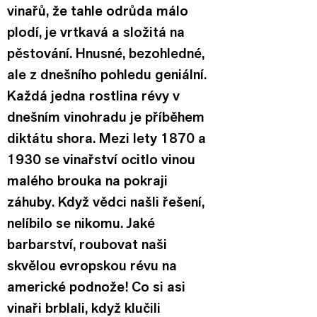
vinařů, že tahle odrůda málo 
plodí, je vrtkavá a složitá na 
pěstování. Hnusné, bezohledné, 
ale z dnešního pohledu geniální.
Každá jedna rostlina révy v 
dnešním vinohradu je příběhem 
diktátu shora. Mezi lety 1870 a 
1930 se vinařství ocitlo vinou 
malého brouka na pokraji 
záhuby. Když vědci našli řešení, 
nelíbilo se nikomu. Jaké 
barbarství, roubovat naši 
skvělou evropskou révu na 
americké podnože! Co si asi 
vinaři brblali, když klučili 