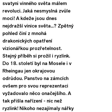
svatyni vinného světa málem 
revoluci. Jaká nesmyslná zvůle 
moci! A kdeže jsou dnes 
nejdražší vinice světa...? Zpětný 
pohled činí z mnohá 
drakonických opatření 
vizionářkou prozřetelnost.
Stejný příběh si prožil i ryzlink. 
Do 18. století byl na Mosele i v 
Rheingau jen okrajovou 
odrůdou. Panstvo na zámcích 
ovšem pro svou reprezentaci 
vyžadovalo něco onačejšího. A 
tak přišla nařízení - nic než 
ryzlink! Nikoho nezajímaly nářky 