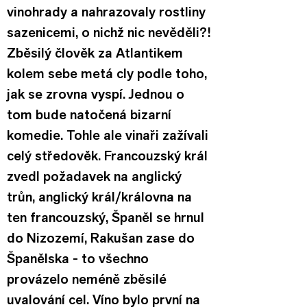
vinohrady a nahrazovaly rostliny 
sazenicemi, o nichž nic nevěděli?!
Zběsilý člověk za Atlantikem 
kolem sebe metá cly podle toho, 
jak se zrovna vyspí. Jednou o 
tom bude natočená bizarní 
komedie. Tohle ale vinaři zažívali 
celý středověk. Francouzský král 
zvedl požadavek na anglický 
trůn, anglický král/královna na 
ten francouzský, Španěl se hrnul 
do Nizozemí, Rakušan zase do 
Španělska - to všechno 
provázelo neméně zběsilé 
uvalování cel. Víno bylo první na 