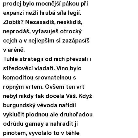
prodej bylo mocnější pákou při 
expanzi nežli hrubá síla legií. 
Zlobíš? Nezasadíš, nesklidíš, 
neprodáš, vyfasuješ otrocký 
cejch a v nejlepším si zazápasíš 
v aréně.
Tuhle strategii od nich převzali i 
středověcí vladaři. Víno bylo 
komoditou srovnatelnou s 
ropným vrtem. Ovšem ten vrt 
nebyl nikdy tak docela Váš. Když 
burgundský vévoda nařídil 
vyklučit plodnou ale druhořadou 
odrůdu gamay a nahradit ji 
pinotem, vyvolalo to v téhle 