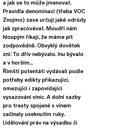
a jak se to může jmenovat. 
Pravidla denominací (třeba VOC 
Znojmo) zase určují jaké odrůdy 
jak zpracovávat. Moudří nám 
hloupým říkají, že máme pít 
zodpovědně. Obvyklý dovětek 
zní: To dřív nebývalo. Inu bývalo 
a v horším...
Římští potentáti vydávali podle 
potřeby edikty přikazující, 
omezující i zapovídající 
vysazování vinic. A dolní sazby 
pro tresty spojené s vínem 
začínaly useknutím ruky. 
Udělování práv na výsadbu či 