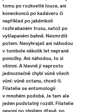
tomu po rozkvetlé louce, ani 
koneckonců po kadáveru či 
například po jakémkoli 
rozhrabaném trusu, natož po 
vyšlapaném bahně. Nesmrdíš 
potem. Nevyhraješ ani náhodou 
v tombole několik let neprané 
ponožky. Ani náhodou, to si 
všimni. A hlavně jí naprosto 
jednoznačně chybí vůně všech 
vůní: vůně octanu, chceš-li.
Filatelie se entomologii 
v mnohém podobá. Je tam ale 
jeden podstatný rozdíl. Filatelie 
nevoní po shnilém dřevě, po 