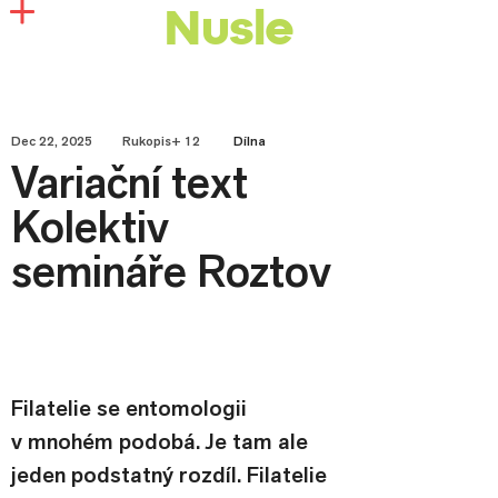
Nusle
Dec 22, 2025
Rukopis+ 12
Dílna
Variační text
Kolektiv
semináře Roztov
Filatelie se entomologii 
v mnohém podobá. Je tam ale 
jeden podstatný rozdíl. Filatelie 