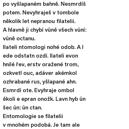
po vyšlapaném bahně. Nesmrdíš 
potem. Nevyhraješ v tombole 
několik let nepranou filatelii. 
A hlavně ji chybí vůně všech vůní: 
vůně octanu.
Ilateli ntomologi nohé odob. A l 
ede odstatn ozdí. Ilateli evon 
hnilé řev, erstv oražené trom, 
ozkvetl ouc, adáver akémkol 
ozhrabané rus, yšlapané ahn. 
Esmrdí ote. Evyhraje ombol 
ěkoli e epran onožk. Lavn hyb ůn 
šec ůn: ůn ctan.
Entomologie se filatelii 
v mnohém podobá. Je tam ale 