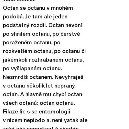
Octan se octanu v mnohém 
podobá. Je tam ale jeden 
podstatný rozdíl. Octan nevoní 
po shnilém octanu, po čerstvě 
poraženém octanu, po 
rozkvetlém octanu, po octanu či 
jakémkoli rozhrabaném octanu, 
po vyšlapaném octanu. 
Nesmrdíš octanem. Nevyhraješ 
v octanu několik let nepraný 
octan. A hlavně mu chybí octan 
všech octanů: octan octanu.
Filaze lie s se entomologii 
v nicem nepiodo a. není yatak ale 
zrád aáý nepodtsat á shodda. 