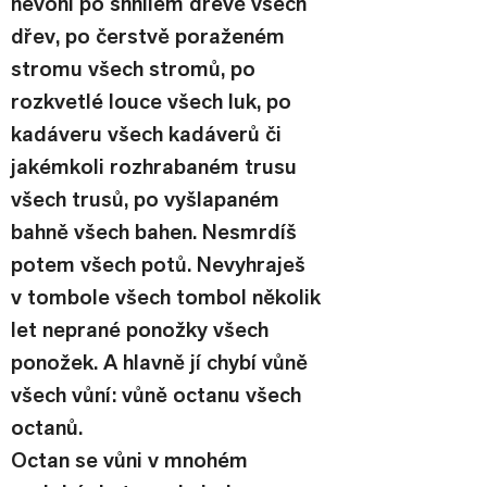
nevoní po shnilém dřevě všech 
dřev, po čerstvě poraženém 
stromu všech stromů, po 
rozkvetlé louce všech luk, po 
kadáveru všech kadáverů či 
jakémkoli rozhrabaném trusu 
všech trusů, po vyšlapaném 
bahně všech bahen. Nesmrdíš 
potem všech potů. Nevyhraješ 
v tombole všech tombol několik 
let neprané ponožky všech 
ponožek. A hlavně jí chybí vůně 
všech vůní: vůně octanu všech 
octanů.
Octan se vůni v mnohém 