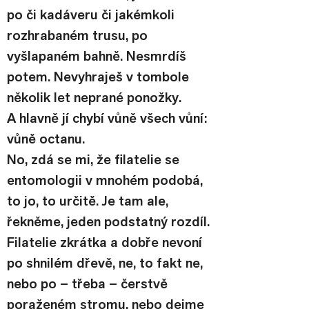
po či kadáveru či jakémkoli 
rozhrabaném trusu, po 
vyšlapaném bahně. Nesmrdíš 
potem. Nevyhraješ v tombole 
několik let neprané ponožky. 
A hlavně jí chybí vůně všech vůní: 
vůně octanu.
No, zdá se mi, že filatelie se 
entomologii v mnohém podobá, 
to jo, to určitě. Je tam ale, 
řekněme, jeden podstatný rozdíl. 
Filatelie zkrátka a dobře nevoní 
po shnilém dřevě, ne, to fakt ne, 
nebo po – třeba – čerstvě 
poraženém stromu, nebo dejme 