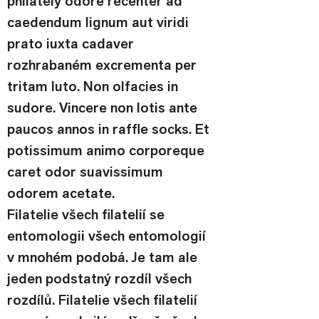
philately odore recenter ad 
caedendum lignum aut viridi 
prato iuxta cadaver 
rozhrabaném excrementa per 
tritam luto. Non olfacies in 
sudore. Vincere non lotis ante 
paucos annos in raffle socks. Et 
potissimum animo corporeque 
caret odor suavissimum 
odorem acetate.
Filatelie všech filatelií se 
entomologii všech entomologií 
v mnohém podobá. Je tam ale 
jeden podstatný rozdíl všech 
rozdílů. Filatelie všech filatelií 