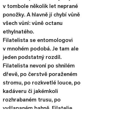
v tombole několik let neprané 
ponožky. A hlavně jí chybí vůně 
všech vůní: vůně octanu 
ethylnatého.
Filatelista se entomologovi 
v mnohém podobá. Je tam ale 
jeden podstatný rozdíl. 
Filatelista nevoní po shnilém 
dřevě, po čerstvě poraženém 
stromu, po rozkvetlé louce, po 
kadáveru či jakémkoli 
rozhrabaném trusu, po 
vyšlapaném bahně. Filatelie 
nesmrdí potem. Filatelie 
nevyhraje v tombole několik let 