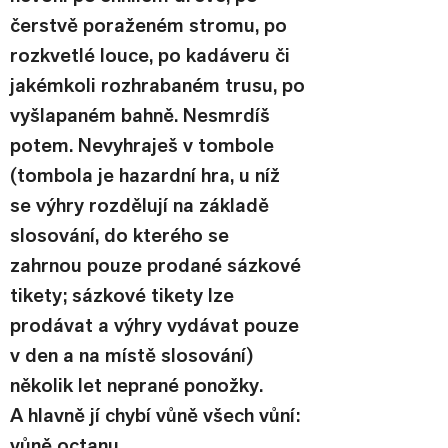
čerstvě poraženém stromu, po 
rozkvetlé louce, po kadáveru či 
jakémkoli rozhrabaném trusu, po 
vyšlapaném bahně. Nesmrdíš 
potem. Nevyhraješ v tombole  
(tombola je hazardní hra, u níž 
se výhry rozdělují na základě 
slosování, do kterého se 
zahrnou pouze prodané sázkové 
tikety; sázkové tikety lze 
prodávat a výhry vydávat pouze 
v den a na místě slosování) 
několik let neprané ponožky. 
A hlavně jí chybí vůně všech vůní: 
vůně octanu.