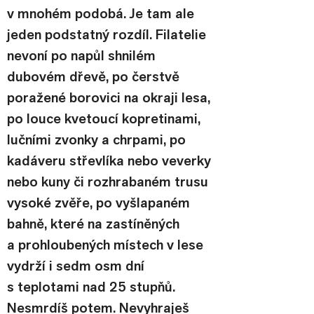
v mnohém podobá. Je tam ale 
jeden podstatný rozdíl. Filatelie 
nevoní po napůl shnilém 
dubovém dřevě, po čerstvě 
poražené borovici na okraji lesa, 
po louce kvetoucí kopretinami, 
lučními zvonky a chrpami, po 
kadáveru střevlíka nebo veverky 
nebo kuny či rozhrabaném trusu 
vysoké zvěře, po vyšlapaném 
bahně, které na zastíněných 
a prohloubených místech v lese 
vydrží i sedm osm dní 
s teplotami nad 25 stupňů. 
Nesmrdíš potem. Nevyhraješ 