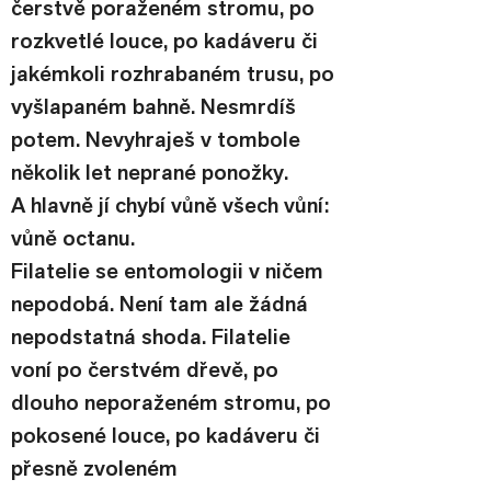
čerstvě poraženém stromu, po 
rozkvetlé louce, po kadáveru či 
jakémkoli rozhrabaném trusu, po 
vyšlapaném bahně. Nesmrdíš 
potem. Nevyhraješ v tombole 
několik let neprané ponožky. 
A hlavně jí chybí vůně všech vůní: 
vůně octanu.
Filatelie se entomologii v ničem 
nepodobá. Není tam ale žádná 
nepodstatná shoda. Filatelie 
voní po čerstvém dřevě, po 
dlouho neporaženém stromu, po 
pokosené louce, po kadáveru či 
přesně zvoleném 