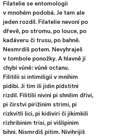
Filatelie se entomologii 
v mnohém podobá. Je tam ale 
jeden rozdíl. Filatelie nevoní po 
dřevě, po stromu, po louce, po 
kadáveru či trusu, po bahně. 
Nesmrdíš potem. Nevyhraješ 
v tombole ponožky. A hlavně jí 
chybí vůně: vůně octanu.
Filitilii si intimiligii v mnihim 
pidibi. Ji tim ili jidin pidstitni 
rizdil. Filitilii nivini pi shnilim dřivi, 
pi čirstvi pirižinim strimi, pi 
rizkvitli lici, pi kidiviri či jikimkili 
rizhribinim trisi, pi višlipinim 
bihni. Nismrdiš pitim. Nivihrijiš 