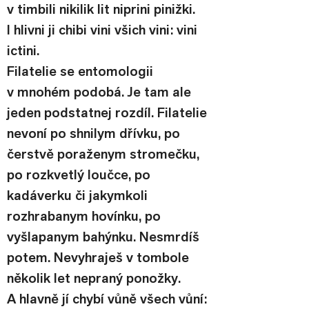
v timbili nikilik lit niprini pinižki. 
I hlivni ji chibi vini všich vini: vini 
ictini.
Filatelie se entomologii 
v mnohém podobá. Je tam ale 
jeden podstatnej rozdíl. Filatelie 
nevoní po shnilym dřívku, po 
čerstvě poraženym stromečku, 
po rozkvetlý loučce, po 
kadáverku či jakymkoli 
rozhrabanym hovínku, po 
vyšlapanym bahýnku. Nesmrdíš 
potem. Nevyhraješ v tombole 
několik let nepraný ponožky. 
A hlavně jí chybí vůně všech vůní: 