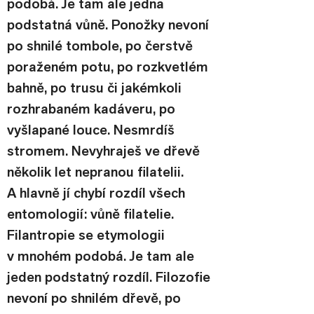
podobá. Je tam ale jedna 
podstatná vůně. Ponožky nevoní 
po shnilé tombole, po čerstvě 
poraženém potu, po rozkvetlém 
bahně, po trusu či jakémkoli 
rozhrabaném kadáveru, po 
vyšlapané louce. Nesmrdíš 
stromem. Nevyhraješ ve dřevě 
několik let nepranou filatelii. 
A hlavně jí chybí rozdíl všech 
entomologií: vůně filatelie.
Filantropie se etymologii 
v mnohém podobá. Je tam ale 
jeden podstatný rozdíl. Filozofie 
nevoní po shnilém dřevě, po 