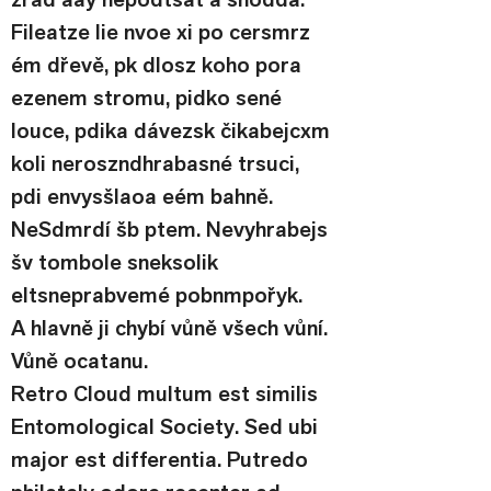
Fileatze lie nvoe xi po cersmrz 
ém dřevě, pk dlosz koho pora 
ezenem stromu, pidko sené 
louce, pdika dávezsk čikabejcxm 
koli neroszndhrabasné trsuci, 
pdi envysšlaoa eém bahně. 
NeSdmrdí šb ptem. Nevyhrabejs 
šv tombole sneksolik 
eltsneprabvemé pobnmpořyk. 
A hlavně ji chybí vůně všech vůní. 
Vůně ocatanu.
Retro Cloud multum est similis 
Entomological Society. Sed ubi 
major est differentia. Putredo 