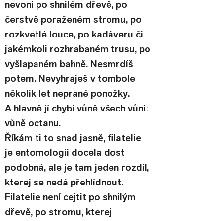
nevoní po shnilém dřevě, po 
čerstvě poraženém stromu, po 
rozkvetlé louce, po kadáveru či 
jakémkoli rozhrabaném trusu, po 
vyšlapaném bahně. Nesmrdíš 
potem. Nevyhraješ v tombole 
několik let neprané ponožky. 
A hlavně jí chybí vůně všech vůní: 
vůně octanu.
Říkám ti to snad jasně, filatelie 
je entomologii docela dost 
podobná, ale je tam jeden rozdíl, 
kterej se nedá přehlídnout. 
Filatelie není cejtit po shnilým 
dřevě, po stromu, kterej 