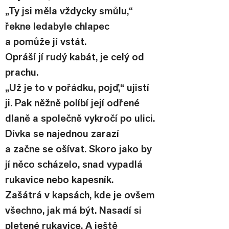
„Ty jsi měla vždycky smůlu,“ 
řekne ledabyle chlapec 
a pomůže jí vstát.
Opráší jí rudý kabát, je celý od 
prachu.
„Už je to v pořádku, pojď,“ ujistí 
ji. Pak něžně políbí její odřené 
dlaně a společně vykročí po ulici.
Dívka se najednou zarazí 
a začne se ošívat. Skoro jako by 
jí něco scházelo, snad vypadlá 
rukavice nebo kapesník. 
Zašátrá v kapsách, kde je ovšem 
všechno, jak má být. Nasadí si 
pletené rukavice. A ještě 