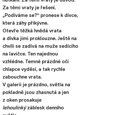
Za těmi vraty je řešení.
„Podíváme se?“ pronese k dívce, 
která záhy přikývne.
Otevře těžká hnědá vrata 
a dívka jimi proklouzne. Ještě na 
chvíli se zadívá na muže sedícího 
na lavičce. Ten najednou 
vzhlédne. Temné prázdné oči 
chlapce vyděsí, a tak rychle 
zabouchne vrata.
V galerii je prázdno, světla na 
pokladně jsou zhasnutá a jen 
z oken prosakuje 
lehoulinký
 záblesk denního 