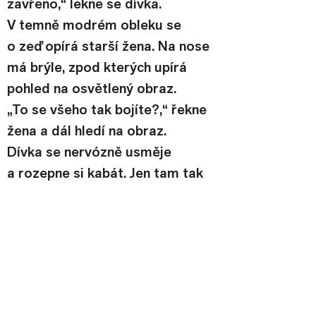
zavřeno,“ lekne se dívka. 
V temně modrém obleku se 
o zeď opírá starší žena. Na nose 
má brýle, zpod kterých upírá 
pohled na osvětlený obraz.
„To se všeho tak bojíte?,“ řekne 
žena a dál hledí na obraz.
Dívka se nervózně usměje 
a rozepne si kabát. Jen tam tak 
chvíli v tichu stojí. Podívá se na 
obraz, který tak upoutal 
pozornost té tajemné paní. 
Tmavé zátiší, na kterém jako svit 
letního slunce září citrusy, za 
nimiž stojí nedopité sklenice.