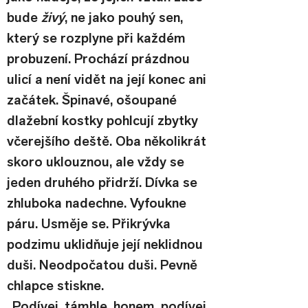
bude 
živý
, ne jako pouhý sen, 
který se rozplyne při každém 
probuzení. Prochází prázdnou 
ulicí a není vidět na její konec ani 
začátek. Špinavé, ošoupané 
dlažební kostky pohlcují zbytky 
včerejšího deště. Oba několikrát 
skoro uklouznou, ale vždy se 
jeden druhého přidrží. Dívka se 
zhluboka nadechne. Vyfoukne 
páru. Usměje se. Přikrývka 
podzimu uklidňuje její neklidnou 
duši. Neodpočatou duši. Pevně 
chlapce stiskne.
„Podívej, támhle, honem, podívej 