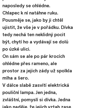
naposledy se ohlédne.
Chlapec k ní natáhne ruku. 
Pousměje se, jako by ji chtěl 
ujistit, že vše je v pořádku. Dívka 
tedy nechá ten neklidný pocit 
být, chytí ho a vydávají se dolů 
po úzké ulici.
On sám se ale po pár krocích 
ohlédne přes rameno, ale 
prostor za jejich zády už spolkla 
mlha a šero.
V dálce slabě zasvítí elektrická 
pouliční lampa. Jen jedna, 
zvláštní, pomyslí si dívka. Jedna 
jako naděje, že jejich vztah zase 