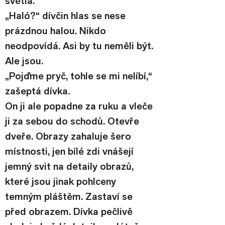
světla.
„Haló?“ dívčin hlas se nese 
prázdnou halou. Nikdo 
neodpovídá. Asi by tu neměli být. 
Ale jsou.
„Pojďme pryč, tohle se mi nelíbí,“ 
zašeptá dívka.
On ji ale popadne za ruku a vleče 
ji za sebou do schodů. Otevře 
dveře. Obrazy zahaluje šero 
místnosti, jen bílé zdi vnášejí 
jemný svit na detaily obrazů, 
které jsou jinak pohlceny 
temným pláštěm. Zastaví se 
před obrazem. Dívka pečlivě 