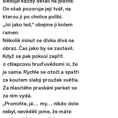
sleduje každý detail na plátně. 
On však pozoruje její tvář, na 
kterou ji po chvilce políbí.
„Jsi jako led,“ obejme ji kolem 
ramen.
Několik minut se dívka dívá na 
obraz. Čas jako by se zastavil. 
Když se pak pokusí zapřít 
o chlapcovu hruď uvědomí si, že 
je sama. Rychle se otočí a spatří 
za koutem slabý proužek světla. 
Za hlasitého praskání parket se 
za ním vydá.
„Promiňte, já… my… nikdo dole 
nebyl, nevěděli jsme, že máte 