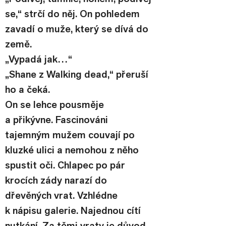
se,“ strčí do něj. On pohledem 
zavadí o muže, který se dívá do 
země.
„Vypadá jak…“
„Shane z Walking dead,“ přeruší 
ho a čeká.
On se lehce pousměje 
a přikývne. Fascinováni 
tajemným mužem couvají po 
kluzké ulici a nemohou z něho 
spustit oči. Chlapec po pár 
krocích zády narazí do 
dřevěných vrat. Vzhlédne 
k nápisu galerie. Najednou cítí 
nutkání. Za těmi vraty je důvod. 