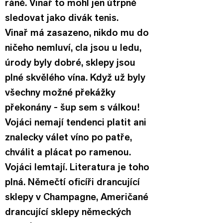
ráně. Vinař to mohl jen útrpně 
sledovat jako divák tenis.
Vinař má zasazeno, nikdo mu do 
ničeho nemluví, cla jsou u ledu, 
úrody byly dobré, sklepy jsou 
plné skvělého vína. Když už byly 
všechny možné překážky 
překonány - šup sem s válkou! 
Vojáci nemají tendenci platit ani 
znalecky válet víno po patře, 
chválit a plácat po ramenou. 
Vojáci lemtají. Literatura je toho 
plná. Němečtí oficíři drancující 
sklepy v Champagne, Američané 
drancující sklepy německých 