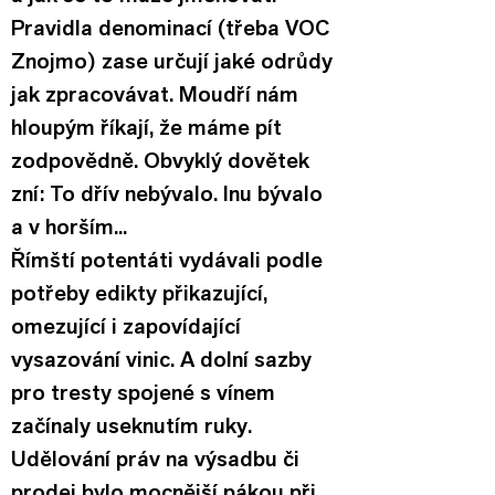
Pravidla denominací (třeba VOC 
Znojmo) zase určují jaké odrůdy 
jak zpracovávat. Moudří nám 
hloupým říkají, že máme pít 
zodpovědně. Obvyklý dovětek 
zní: To dřív nebývalo. Inu bývalo 
a v horším...
Římští potentáti vydávali podle 
potřeby edikty přikazující, 
omezující i zapovídající 
vysazování vinic. A dolní sazby 
pro tresty spojené s vínem 
začínaly useknutím ruky. 
Udělování práv na výsadbu či 
prodej bylo mocnější pákou při 