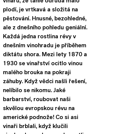
vinařů, že tahle odrůda málo 
plodí, je vrtkavá a složitá na 
pěstování. Hnusné, bezohledné, 
ale z dnešního pohledu geniální.
Každá jedna rostlina révy v 
dnešním vinohradu je příběhem 
diktátu shora. Mezi lety 1870 a 
1930 se vinařství ocitlo vinou 
malého brouka na pokraji 
záhuby. Když vědci našli řešení, 
nelíbilo se nikomu. Jaké 
barbarství, roubovat naši 
skvělou evropskou révu na 
americké podnože! Co si asi 
vinaři brblali, když klučili 