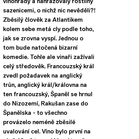
vinohrady a nahrazovaly rostliny 
sazenicemi, o nichž nic nevěděli?!
Zběsilý člověk za Atlantikem 
kolem sebe metá cly podle toho, 
jak se zrovna vyspí. Jednou o 
tom bude natočená bizarní 
komedie. Tohle ale vinaři zažívali 
celý středověk. Francouzský král 
zvedl požadavek na anglický 
trůn, anglický král/královna na 
ten francouzský, Španěl se hrnul 
do Nizozemí, Rakušan zase do 
Španělska - to všechno 
provázelo neméně zběsilé 
uvalování cel. Víno bylo první na 