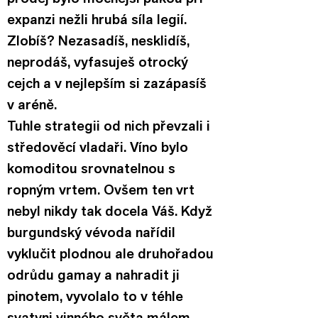
expanzi nežli hrubá síla legií. 
Zlobíš? Nezasadíš, nesklidíš, 
neprodáš, vyfasuješ otrocký 
cejch a v nejlepším si zazápasíš 
v aréně.
Tuhle strategii od nich převzali i 
středověcí vladaři. Víno bylo 
komoditou srovnatelnou s 
ropným vrtem. Ovšem ten vrt 
nebyl nikdy tak docela Váš. Když 
burgundský vévoda nařídil 
vyklučit plodnou ale druhořadou 
odrůdu gamay a nahradit ji 
pinotem, vyvolalo to v téhle 
svatyni vinného světa málem 