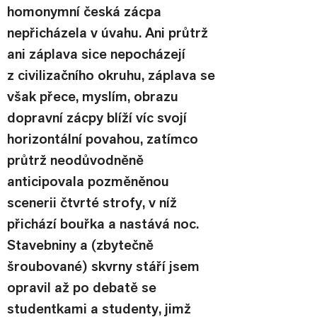
homonymní česká zácpa 
nepřicházela v úvahu. Ani průtrž 
ani záplava sice nepocházejí 
z civilizačního okruhu, záplava se 
však přece, myslím, obrazu 
dopravní zácpy blíží víc svojí 
horizontální povahou, zatímco 
průtrž neodůvodněně 
anticipovala pozměněnou 
scenerii čtvrté strofy, v níž 
přichází bouřka a nastává noc. 
Stavebniny a (zbytečně 
šroubované) skvrny stáří jsem 
opravil až po debatě se 
studentkami a studenty, jimž 