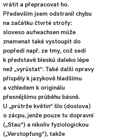
vrátit a přepracovat ho. 
Především jsem odstranil chybu 
na začátku čtvrté strofy: 
sloveso aufwachsen může 
znamenat také vystoupit do 
popředí např. ze tmy, což sedí 
k představě blesků daleko lépe 
než „vyrůstat“. Také další opravy 
přispěly k jazykově hladšímu 
a vzhledem k originálu 
přesnějšímu průběhu básně. 
U „průtrže květin“ šlo (doslova) 
o zácpu, jenže pouze tu dopravní 
(„Stau“) a nikoliv fyziologickou 
(„Verstopfung“), takže 