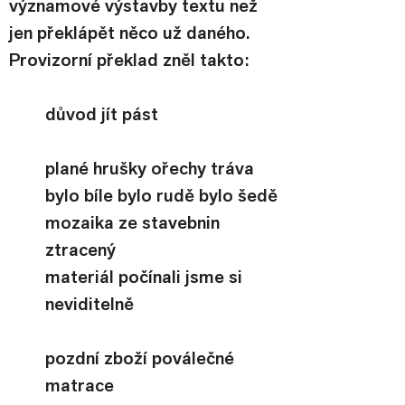
významové výstavby textu než 
jen překlápět něco už daného. 
Provizorní překlad zněl takto:
důvod jít pást
plané hrušky ořechy tráva
bylo bíle bylo rudě bylo šedě
mozaika ze stavebnin 
ztracený
materiál počínali jsme si 
neviditelně
pozdní zboží poválečné 
matrace