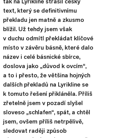
tak na Lyrikline strašil český 
text, který se definitivnímu 
překladu jen matně a zkusmo 
blížil. Už tehdy jsem však 
v duchu odmítl překládat klíčové 
místo v závěru básně, které dalo 
název i celé básnické sbírce, 
doslova jako „důvod k ovcím“, 
a to i přesto, že většina hojných 
dalších překladů na Lyrikline se 
k tomuto řešení přikláněla. Příliš 
zřetelně jsem v pozadí slyšel 
sloveso „schlafen“, spát, a chtěl 
jsem, ovšem příliš netrpělivě, 
sledovat raději způsob 