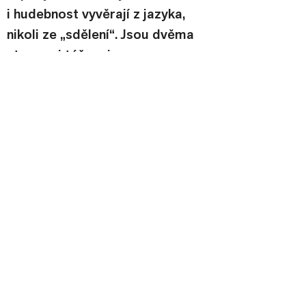
i hudebnost vyvěrají z jazyka, 
nikoli ze „sdělení“. Jsou dvěma 
stranami téže mince.
A teď co s důvodem k ovcím. 
Měl-li jsem obhájit své řešení 
závěru básně před studenty, 
potřeboval jsem proti přesile 
titulů typu „raison d’être des 
moutons“ silný argument, 
silnější než sebelepší 
interpretace, tím spíše, že jde 
současně o řešení názvu knihy, 
z níž báseň pochází. A tak jsem 
se obrátil na autorku s dotazem, 
jestli sloveso „spát“ slyším 