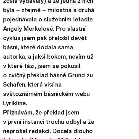
zcela vydávaly) a že jedna z nich 
byla – zřejmě – milostná a druhá 
pojednávala o služebním letadle 
Angely Merkelové. Pro vlastní 
cyklus jsem pak přeložil devět 
básní, které dodala sama 
autorka, a jaksi bokem, nevím už 
v které fázi, jsem se pokusil 
o cvičný překlad básně Grund zu 
Schafen, která visí na 
světoznámém básnickém webu 
Lyrikline.
Přiznávám, že překlad jsem 
v první instanci trochu odbyl a že 
neprošel redakcí. Docela dlouho 