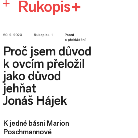
Rukopis+
20. 2. 2020
Rukopis+ 1
Psaní
o překládání
Proč jsem důvod
k ovcím přeložil
jako důvod
jehňat
Jonáš Hájek
K jedné básni Marion
Poschmannové