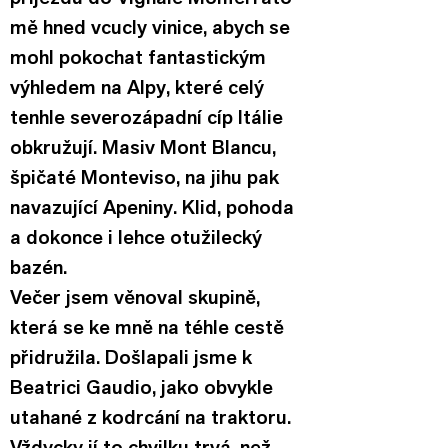
mě hned vcucly vinice, abych se 
mohl pokochat fantastickým 
výhledem na Alpy, které celý 
tenhle severozápadní cíp Itálie 
obkružují. Masiv Mont Blancu, 
špičaté Monteviso, na jihu pak 
navazující Apeniny. Klid, pohoda 
a dokonce i lehce otužilecký 
bazén.
Večer jsem věnoval skupině, 
která se ke mně na téhle cestě 
přidružila. Došlapali jsme k 
Beatrici Gaudio, jako obvykle 
utahané z kodrcání na traktoru. 
Vždycky jí to chvilku trvá, než 