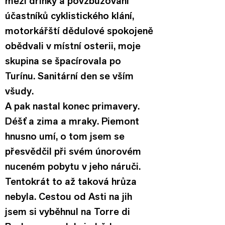
mezi drinky a povzbuzování 
účastníků cyklistického klání, 
motorkářští dědulové spokojeně 
obědvali v místní osterii, moje 
skupina se špacírovala po 
Turínu. Sanitární den se vším 
všudy.
A pak nastal konec primavery. 
Déšť a zima a mraky. Piemont 
hnusno umí, o tom jsem se 
přesvědčil při svém únorovém 
nuceném pobytu v jeho náruči. 
Tentokrát to až taková hrůza 
nebyla. Cestou od Asti na jih 
jsem si vyběhnul na Torre di 