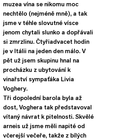
muzea vína se nikomu moc 
nechtělo (nejméně mně), a tak 
jsme v téhle slovutné vísce 
jenom chytali slunko a dopřávali 
si zmrzlinu. Čtyřiadvacet hodin 
je v Itálii na jeden den málo. V 
pět už jsem skupinu hnal na 
procházku z ubytování k 
vinařství sympaťáka Livia 
Voghery.
Tři dopolední barola byla až 
dost, Voghera tak představoval 
vítaný návrat k pitelnosti. Skvělé 
arneis už jsme měli napité od 
včerejší večeře, takže z bílých 