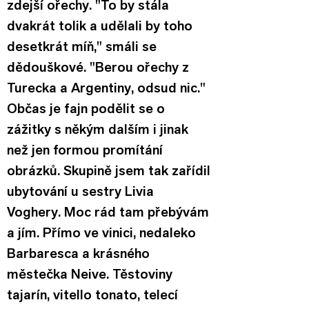
zdejší ořechy. "To by stála 
dvakrát tolik a udělali by toho 
desetkrát míň," smáli se 
dědouškové. "Berou ořechy z 
Turecka a Argentiny, odsud nic."
Občas je fajn podělit se o 
zážitky s někým dalším i jinak 
než jen formou promítání 
obrázků. Skupině jsem tak zařídil 
ubytování u sestry Livia 
Voghery. Moc rád tam přebývám 
a jím. Přímo ve vinici, nedaleko 
Barbaresca a krásného 
městečka Neive. Těstoviny 
tajarín, vitello tonato, telecí 