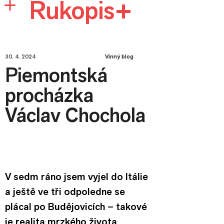
Rukopis+
30. 4. 2024
Vinný blog
Piemontská
procházka
Václav Chochola
V sedm ráno jsem vyjel do Itálie 
a ještě ve tři odpoledne se 
plácal po Budějovicích – takové 
je realita mrzkého života 