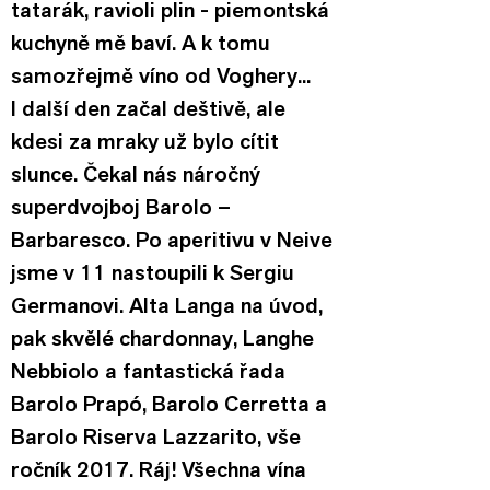
tatarák, ravioli plin - piemontská 
kuchyně mě baví. A k tomu 
samozřejmě víno od Voghery...
I další den začal deštivě, ale 
kdesi za mraky už bylo cítit 
slunce. Čekal nás náročný 
superdvojboj Barolo – 
Barbaresco. Po aperitivu v Neive 
jsme v 11 nastoupili k Sergiu 
Germanovi. Alta Langa na úvod, 
pak skvělé chardonnay, Langhe 
Nebbiolo a fantastická řada 
Barolo Prapó, Barolo Cerretta a 
Barolo Riserva Lazzarito, vše 
ročník 2017. Ráj! Všechna vína 