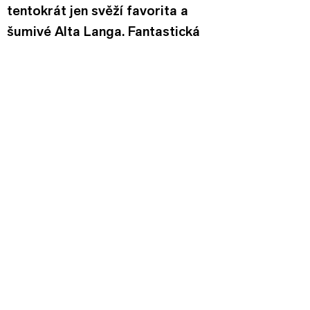
tentokrát jen svěží favorita a 
šumivé Alta Langa. Fantastická 
je Barbera Superiore 2020, 
zatím snad nejlepší ročník. Bez 
nebbiola by to tady samozřejmě 
nešlo a vrcholem byly Barbera 
Basarín a Barbaresco Basarín. 
Skvělá vína ze skvělé vinice. 
Moscato na závěr jako úlitba 
pro sladkomily.
Livio už se těšil na domácího 
králíka na víně, takže rád 
nastartoval dodávku a 
rozjuchanou skupinu odlifroval 
na večeři, neb v mém autě už pro 