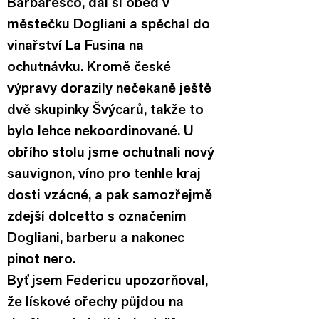
Barbaresco, dal si oběd v 
městečku Dogliani a spěchal do 
vinařství La Fusina na 
ochutnávku. Kromě české 
výpravy dorazily nečekaně ještě 
dvě skupinky Švýcarů, takže to 
bylo lehce nekoordinované. U 
obřího stolu jsme ochutnali nový 
sauvignon, víno pro tenhle kraj 
dosti vzácné, a pak samozřejmě 
zdejší dolcetto s označením 
Dogliani, barberu a nakonec 
pinot nero.
Byť jsem Federicu upozorňoval, 
že lískové ořechy půjdou na 