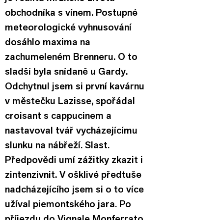
obchodníka s vínem. Postupné 
meteorologické vyhnusování 
dosáhlo maxima na 
zachumeleném Brenneru. O to 
sladší byla snídaně u Gardy. 
Odchytnul jsem si první kavárnu 
v městečku Lazisse, spořádal 
croisant s cappucinem a 
nastavoval tvář vycházejícímu 
slunku na nábřeží. Slast.
Předpovědi umí zážitky zkazit i 
zintenzivnit. V ošklivé předtuše 
nadcházejícího jsem si o to více 
užíval piemontského jara. Po 
příjezdu do Vignale Monferrato 