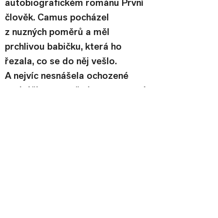
autobiografickém románu První 
člověk. Camus pocházel 
z nuzných poměrů a měl 
prchlivou babičku, která ho 
řezala, co se do něj vešlo. 
A nejvíc nesnášela ochozené 
podrážky, protože kupovat nové 
boty stálo víc, než si mohla 
dovolit. – Rozumíte? Brankář je 
ten, kdo si nejmíň prošoupe 
boty. Prostě stojíte ve svatyni 
a čekáte. Brankářem nebo 
spisovatelem se člověk stane 
tak, že se nemůže pořád honit 
s ostatními.