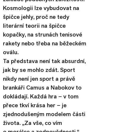
Kosmologii lze vybudovat na 
špičce jehly, proč ne tedy 
literární teorii na špičce 
kopačky, na strunách tenisové 
rakety nebo třeba na běžeckém 
oválu.
Ta představa není tak absurdní, 
jak by se mohlo zdát. Sport 
nikdy není jen sport a právě 
brankáři Camus a Nabokov to 
dokládají. Každá hra – v tom 
přece tkví krása her – je 
zjednodušeným modelem části 
života. „Za vše, co vím 
o morálce a zodpovědnosti,“ 