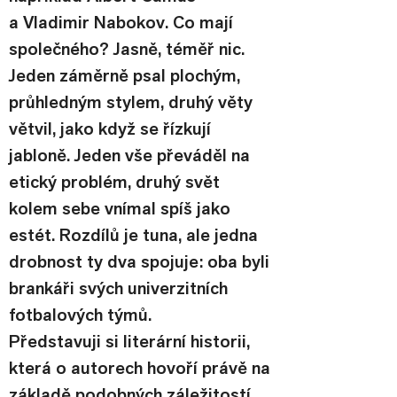
a Vladimir Nabokov. Co mají 
společného? Jasně, téměř nic. 
Jeden záměrně psal plochým, 
průhledným stylem, druhý věty 
větvil, jako když se řízkují 
jabloně. Jeden vše převáděl na 
etický problém, druhý svět 
kolem sebe vnímal spíš jako 
estét. Rozdílů je tuna, ale jedna 
drobnost ty dva spojuje: oba byli 
brankáři svých univerzitních 
fotbalových týmů.
Představuji si literární historii, 
která o autorech hovoří právě na 
základě podobných záležitostí. 