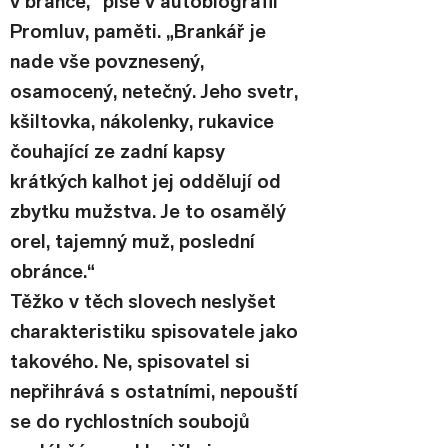
v brance,“ píše v autobiografii 
Promluv, paměti. „Brankář je 
nade vše povznesený, 
osamocený, netečný. Jeho svetr, 
kšiltovka, nákolenky, rukavice 
čouhající ze zadní kapsy 
krátkých kalhot jej oddělují od 
zbytku mužstva. Je to osamělý 
orel, tajemný muž, poslední 
obránce.“
Těžko v těch slovech neslyšet 
charakteristiku spisovatele jako 
takového. Ne, spisovatel si 
nepřihrává s ostatními, nepouští 
se do rychlostních soubojů 