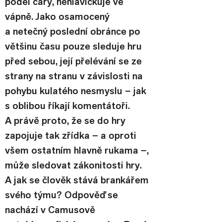
podél čáry, nehlavičkuje ve 
vápně. Jako osamocený 
a netečný poslední obránce po 
většinu času pouze sleduje hru 
před sebou, její přelévání se ze 
strany na stranu v závislosti na 
pohybu kulatého nesmyslu – jak 
s oblibou říkají komentátoři. 
A právě proto, že se do hry 
zapojuje tak zřídka – a oproti 
všem ostatním hlavně rukama –, 
může sledovat zákonitosti hry.
A jak se člověk stává brankářem 
svého týmu? Odpověď se 
nachází v Camusově 