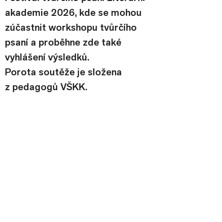
akademie 2026, kde se mohou 
zúčastnit workshopu tvůrčího 
psaní a proběhne zde také 
vyhlášení výsledků.
Porota soutěže je složena 
z pedagogů VŠKK.
Předchozí
Další
FB
X