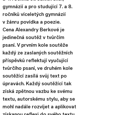
gymnázií a pro studující 7. a 8. 
ročníků víceletých gymnázií 
v žánru povídka a poezie.
Cena Alexandry Berkové je 
jedinečná soutěž v tvůrčím 
psaní. V prvním kole soutěže 
každý ze zaslaných soutěžních 
příspěvků reflektují vyučující 
tvůrčího psaní, ve druhém kole 
soutěžící zasílá svůj text po 
úpravách. Každý soutěžící tak 
získá zpětnou vazbu ke svému 
textu, autorskému stylu, aby se 
mohl nadále rozvíjet a aplikovat 
získanou reflexi do svého textu 