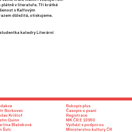
 plátně v literatuře. Tři krátké
ušenost s Kalfovým
azem důležitá, otiskujeme.
 studentka katedry Literární
edakce
Rukopis plus
tr Borkovec
Časopis o psaní
clav Krištof
Registrace
stin Quinn
MK ČR E 23950
rtina Blažeková
Vychází s podporou
n Šulc
Ministerstvo kultury ČR