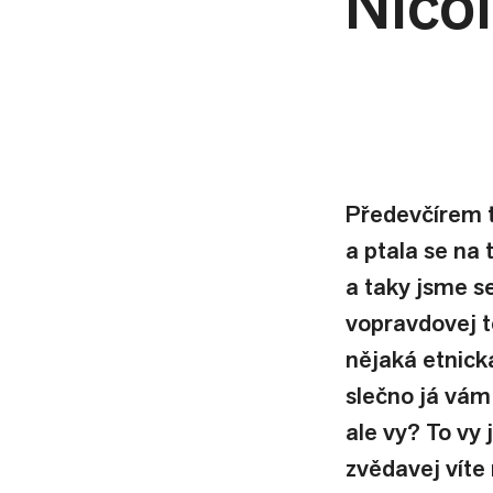
Nico
Předevčírem t
a ptala se na 
a taky jsme se
vopravdovej to
nějaká etnick
slečno já vám
ale vy? To vy 
zvědavej víte