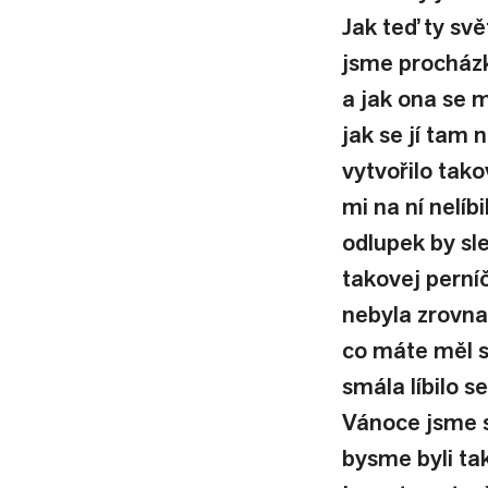
Jak teď ty svě
jsme procházko
a jak ona se m
jak se jí tam 
vytvořilo tako
mi na ní nelíb
odlupek by sl
takovej perní
nebyla zrovna
co máte měl s
smála líbilo s
Vánoce jsme s
bysme byli tak