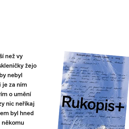
í než vy 
kleničky žejo 
by nebyl 
 je za ním 
vím o umění 
 nic neříkaj 
sem byl hned 
 a někomu 