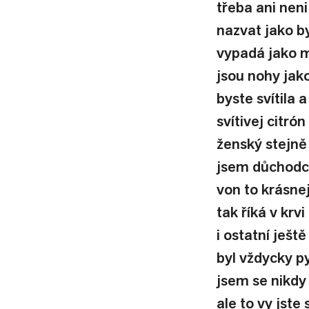
třeba ani neni
nazvat jako by
vypadá jako m
jsou nohy jako
byste svítila 
svítivej citró
ženský stejně
jsem důchodce
von to krásne
tak říká v krv
i ostatní ješt
byl vždycky p
jsem se nikdy
ale to vy jste 