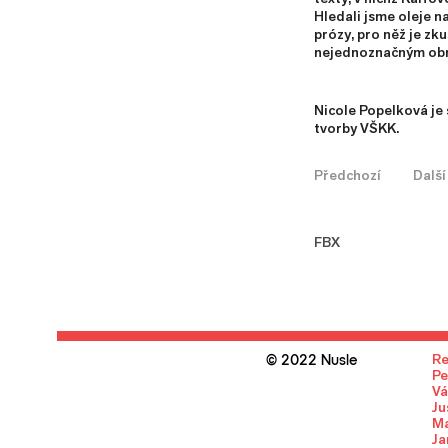
Hledali jsme oleje na
prózy, pro něž je zk
nejednoznačným obr
Nicole Popelková je
tvorby VŠKK.
Předchozí
Další
FB
X
R
© 2022 Nusle
Pe
Vá
Ju
Ma
Ja