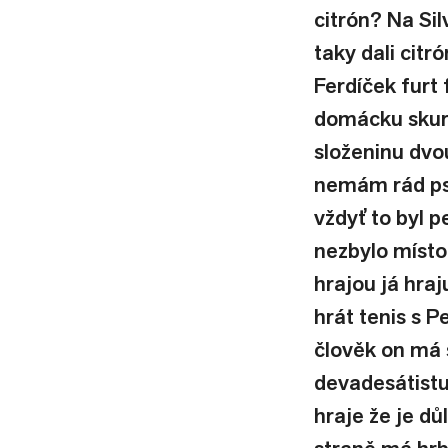
citrón? Na Sil
taky dali citr
Ferdíček furt 
domácku skurp
složeninu dvou
nemám rád psy
vždyť to byl p
nezbylo místo
hrajou já hra
hrát tenis s P
člověk on má 
devadesátistu
hraje že je dů