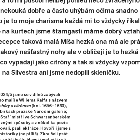
 a to mi působí nelibej pohled něco zvrácenýho
 nekouká dobře a často uhýbám očima snadno s
to je to moje charisma každá mi to vždycky říkala
o na kurtech jsme štamgasti máme dobrý vztah
recepce taková malá Míša hezká ona má ale práv
akový nešťastný nohy ale v obličeji je to hezká
co vypadají jako citróny a tak si vždycky vzpo
 na Silvestra ani jsme nedopili skleničku.
24/5 jsme se v dílně zabývali
o malíře Willema Kalfa s názvem
poháry a citrónem
(kol. 1656–1663)
,
sbírkách pražské Národní galerie;
e Staří mistři ve Schwarzenberském
ůznými způsoby a z několika pozic
ovali, psali ekfráze. Hovořili jsme s
istoriky (ne příliš). Zkoušeli psát
 zátiší hrálo hlavní i vedlejší roli.