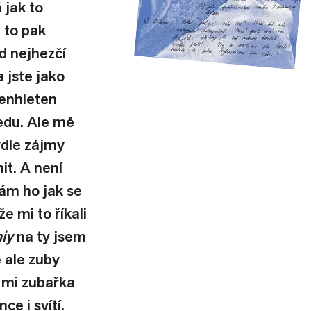
 jak to 
 to pak 
 nejhezčí 
 jste jako 
tenhleten 
ledu. Ale mě 
ydle zájmy 
t. A není 
ám ho jak se 
e mi to říkali 
iy
 na ty jsem 
 ale zuby 
 mi zubařka 
ce i svítí. 