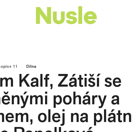
Nusle
opis+ 11
Dílna
m Kalf, Zátiší se
něnými poháry a
nem, olej na plát