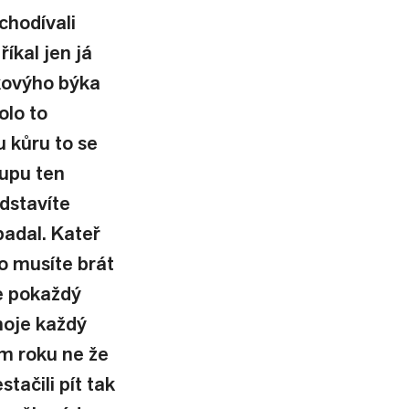
chodívali 
íkal jen já 
akovýho býka 
olo to 
 kůru to se 
oupu ten 
dstavíte 
adal. Kateř 
o musíte brát 
e pokaždý 
moje každý 
m roku ne že 
ačili pít tak 