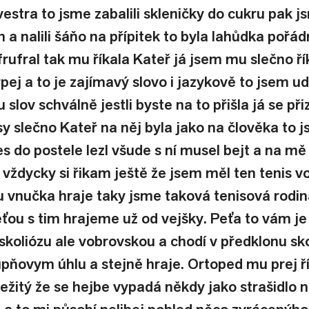
vestra to jsme zabalili skleničky do cukru pak j
ón a nalili šáňo na přípitek to byla lahůdka pořá
frufral tak mu říkala Kateř já jsem mu slečno ří
ej a to je zajímavý slovo i jazykově to jsem ud
 slov schválně jestli byste na to přišla já se při
 slečno Kateř na něj byla jako na člověka to j
es do postele lezl všude s ní musel bejt a na m
 vždycky si řikam ještě že jsem měl ten tenis v
ju vnučka hraje taky jsme taková tenisová rodi
eťou s tim hrajeme už od vejšky. Peťa to vám je
skoliózu ale vobrovskou a chodí v předklonu sko
pňovym úhlu a stejně hraje. Ortoped mu prej ří
ležitý že se hejbe vypadá někdy jako strašidlo n