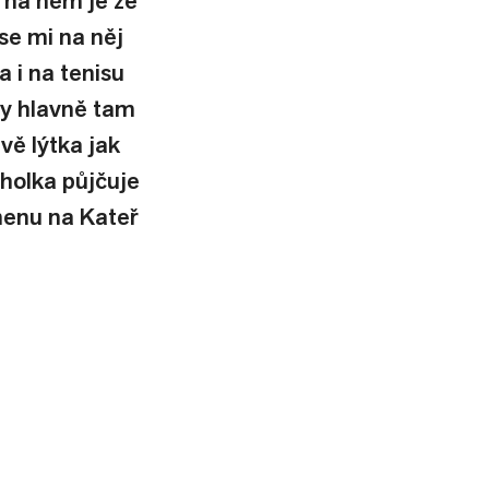
 na něm je že 
e mi na něj 
 i na tenisu 
y hlavně tam 
ě lýtka jak 
 holka půjčuje 
menu na Kateř 