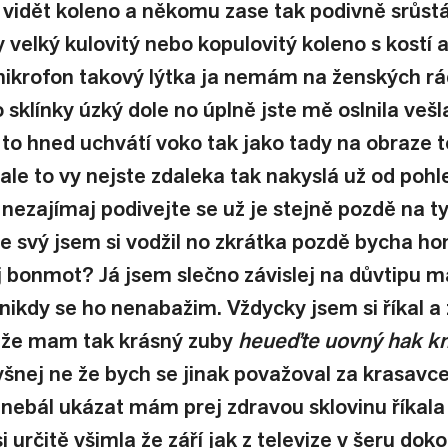
 vidět koleno a někomu zase tak podivně srůstá
 velký kulovitý nebo kopulovitý koleno s kostí a
ikrofon takový lýtka ja nemám na ženských rád
 sklínky úzký dole no úplně jste mě oslnila vešla
a to hned uchvátí voko tak jako tady na obraze 
n ale to vy nejste zdaleka tak nakyslá už od poh
 nezajímaj podivejte se už je stejně pozdě na t
 svý jsem si vodžil no zkrátka pozdě bycha honi
j bonmot? Já jsem slečno závislej na důvtipu m
i nikdy se ho nenabažim. Vždycky jsem si říkal a ž
ě že mam tak krásný zuby 
heueďte uovný hak kn
yšnej ne že bych se jinak považoval za krasavce
 nebál ukázat mám prej zdravou sklovinu říkala
si určitě všimla že září jak z televize v šeru dokon