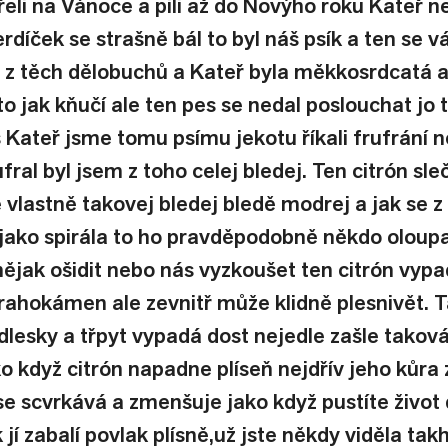
řeli na Vánoce a pili až do Novýho roku Kateř n
erdíček se strašně bál to byl náš psík a ten se v
 z těch dělobuchů a Kateř byla měkkosrdcatá a d
íto jak kňučí ale ten pes se nedal poslouchat jo t
s Kateř jsme tomu psímu jekotu říkali frufrání 
fral byl jsem z toho celej bledej. Ten citrón sle
 vlastně takovej bledej bledě modrej a jak se z 
 jako spirála to ho pravděpodobně někdo oloupa
nějak ošidit nebo nás vyzkoušet ten citrón vypa
rahokámen ale zevnitř může klidně plesnivět. T
odlesky a třpyt vypadá dost nejedle zašle takov
o když citrón napadne plíseň nejdřív jeho kůra
se scvrkává a zmenšuje jako když pustíte život
í zabalí povlak plísně,už jste někdy viděla tak