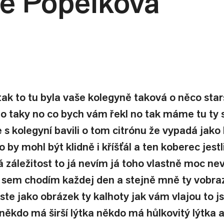
le Popelková
ak to tu byla vaše kolegyně taková o něco starš
to taky no co bych vám řekl no tak máme tu ty s
 s kolegyní bavili o tom citrónu že vypadá jako 
 by mohl být klidně i kříšťál a ten koberec jestli
á záležitost to já nevím já toho vlastně moc ne
 sem chodím každej den a stejně mně ty vobrazy
jste jako obrázek ty kalhoty jak vám vlajou to j
 někdo má širší lýtka někdo má hůlkovitý lýtka