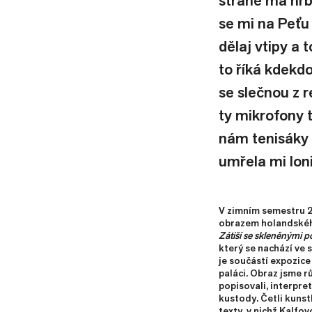
straně má hrb
se mi na Peťu
dělaj vtipy a 
to říká kdekd
se slečnou z 
ty mikrofony t
nám tenisáky 
umřela mi loni
V zimním semestru 20
obrazem holandskéh
Zátiší se skleněnými 
který se nachází ve 
je součástí expozic
paláci. Obraz jsme r
popisovali, interpret
kustody. Četli kunsth
texty, v nichž Kalfovo