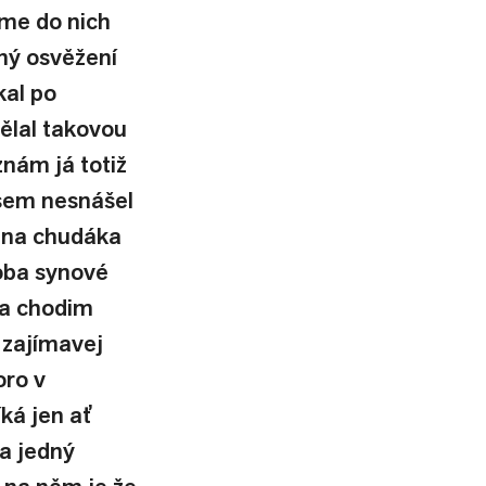
sme do nich 
dný osvěžení 
kal po 
ělal takovou 
znám já totiž 
sem nesnášel 
ě na chudáka 
oba synové 
na chodim 
 zajímavej 
ro v 
ká jen ať 
a jedný 