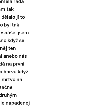
eměla ráda 
ám tak 
ělalo jí to 
o byl tak 
nesnášel jsem 
čno když se 
něj ten 
l anebo nás 
dá na první 
a barva když 
á mrtvolná 
 začne 
 druhým 
hle napadenej 