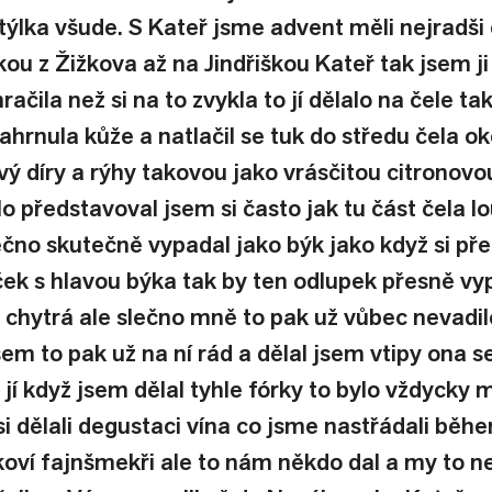
týlka všude. S Kateř jsme advent měli nejradši 
u z Žižkova až na Jindřiškou Kateř tak jsem ji ř
račila než si na to zvykla to jí dělalo na čele t
nahrnula kůže a natlačil se tuk do středu čela ok
vý díry a rýhy takovou jako vrásčitou citronovou
ilo představoval jsem si často jak tu část čela l
ečno skutečně vypadal jako býk jako když si pře
ček s hlavou býka tak by ten odlupek přesně vyp
 chytrá ale slečno mně to pak už vůbec nevadil
em to pak už na ní rád a dělal jsem vtipy ona s
e jí když jsem dělal tyhle fórky to bylo vždycky 
i dělali degustaci vína co jsme nastřádali běhe
oví fajnšmekři ale to nám někdo dal a my to nest