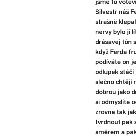
jsme to votev
Silvestr náš F
strašně klepal
nervy bylo jí l
drásavej tón 
když Ferda fru
podíváte on je
odlupek stáčí
slečno chtějí 
dobrou jako d
si odmyslíte 
zrovna tak jak
tvrdnout pak 
směrem a pak j