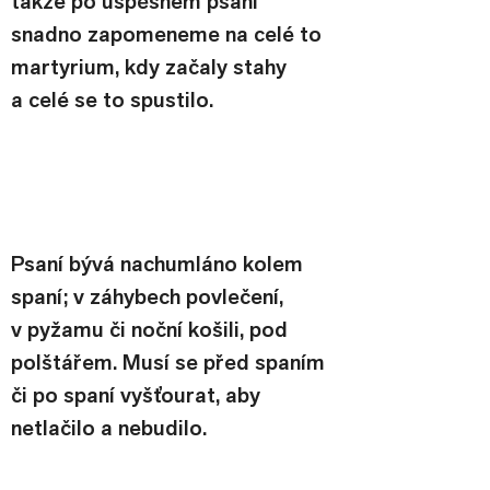
takže po úspěšném psaní 
snadno zapomeneme na celé to 
martyrium, kdy začaly stahy 
a celé se to spustilo.
Psaní bývá nachumláno kolem 
spaní; v záhybech povlečení, 
v pyžamu či noční košili, pod 
polštářem. Musí se před spaním 
či po spaní vyšťourat, aby 
netlačilo a nebudilo.