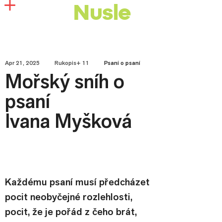
Nusle
Apr 21, 2025
Rukopis+ 11
Psaní o psaní
Mořský sníh o
psaní
Ivana Myšková
Každému psaní musí předcházet 
pocit neobyčejné rozlehlosti, 
pocit, že je pořád z čeho brát, 