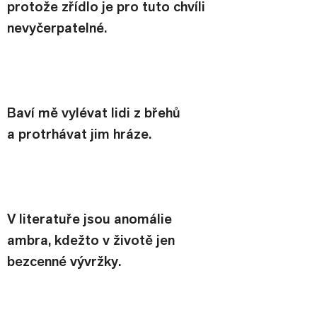
protože zřídlo je pro tuto chvíli 
nevyčerpatelné.
Baví mě vylévat lidi z břehů 
a protrhávat jim hráze.
V literatuře jsou anomálie 
ambra, kdežto v životě jen 
bezcenné vývržky.