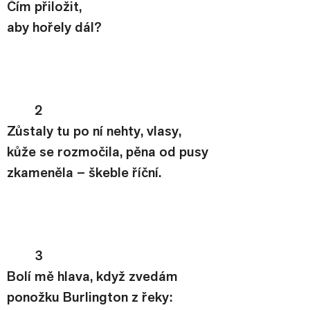
Čím přiložit,
aby hořely dál?
2
Zůstaly tu po ní nehty, vlasy,
kůže se rozmočila, pěna od pusy
zkameněla – škeble říční.
3
Bolí mě hlava, když zvedám
ponožku Burlington z řeky: