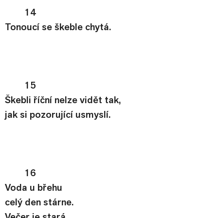
14
Tonoucí se škeble chytá.
15
Škebli říční nelze vidět tak,
jak si pozorující usmyslí.
16
Voda u břehu
celý den stárne.
Večer je stará.