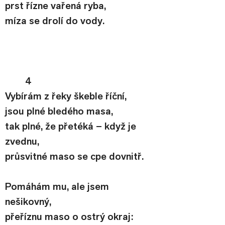
prst řízne vařená ryba,
míza se drolí do vody.
4
Vybírám z řeky škeble říční,
jsou plné bledého masa,
tak plné, že přetéká – když je 
zvednu,
průsvitné maso se cpe dovnitř.
Pomáhám mu, ale jsem 
nešikovný,
přeříznu maso o ostrý okraj: