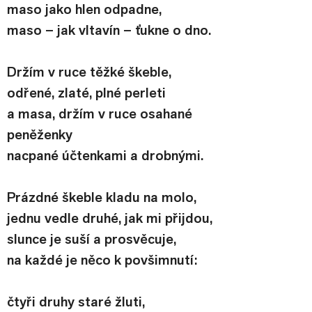
maso jako hlen odpadne,
maso – jak vltavín – ťukne o dno.
Držím v ruce těžké škeble,
odřené, zlaté, plné perleti
a masa, držím v ruce osahané 
peněženky
nacpané účtenkami a drobnými.
Prázdné škeble kladu na molo,
jednu vedle druhé, jak mi přijdou,
slunce je suší a prosvěcuje,
na každé je něco k povšimnutí:
čtyři druhy staré žluti,