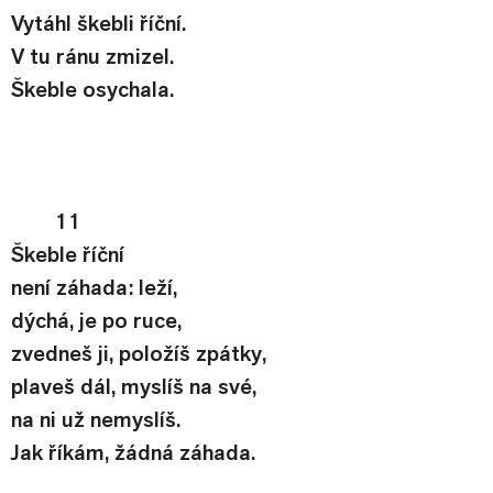
Vytáhl škebli říční.
V tu ránu zmizel.
Škeble osychala.
11
Škeble říční
není záhada: leží,
dýchá, je po ruce,
zvedneš ji, položíš zpátky,
plaveš dál, myslíš na své,
na ni už nemyslíš.
Jak říkám, žádná záhada.