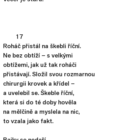
17
Roháč přistál na škebli říční.
Ne bez obtíží – s velkými
obtížemi, jak už tak roháči
přistávají. Složil svou rozmarnou
chirurgii krovek a křídel –
a uvelebil se. Škeble říční,
která si do té doby hověla
na mělčině a myslela na nic,
to vzala jako fakt.
Bajky se nedaří.