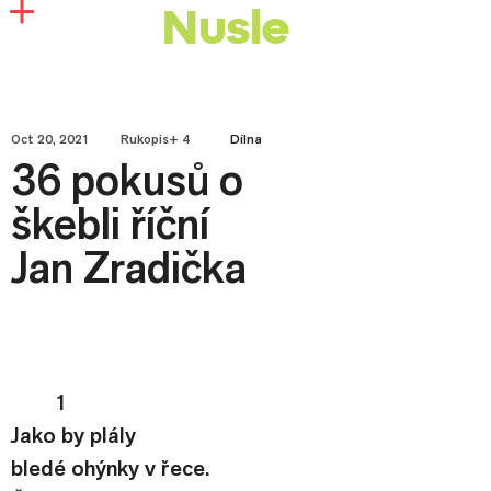
Nusle
Oct 20, 2021
Rukopis+ 4
Dílna
36 pokusů o
škebli říční
Jan Zradička
1
Jako by plály
bledé ohýnky v řece.