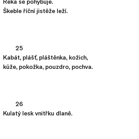
Řeka se pohybuje.
Škeble říční jistěže leží.
25
Kabát, plášť, pláštěnka, kožich,
kůže, pokožka, pouzdro, pochva.
26
Kulatý lesk vnitřku dlaně.