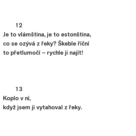
12
Je to vlámština, je to estonština,
co se ozývá z řeky? Škeble říční
to přetlumočí – rychle ji najít!
13
Koplo v ní,
když jsem ji vytahoval z řeky.