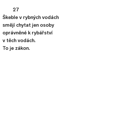
27
Škeble v rybných vodách
smějí chytat jen osoby
oprávněné k rybářství
v těch vodách.
To je zákon.
28
Obložení, blána, vélum,
skořepina, lusk, lastura, ulita.