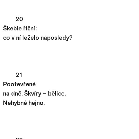
20
Škeble říční:
co v ní leželo naposledy?
21
Pootevřené
na dně. Škvíry – bělice.
Nehybné hejno.