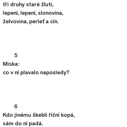
tři druhy staré žluti,
lepení, lepení, slonovina,
želvovina, perleť a cín.
5
Miska:
co v ní plavalo naposledy?
6
Kdo jinému škebli říční kopá,
sám do ní padá.