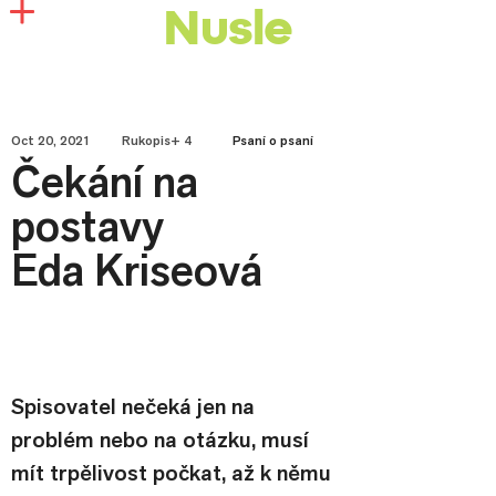
Nusle
Oct 20, 2021
Rukopis+ 4
Psaní o psaní
Čekání na
postavy
Eda Kriseová
Spisovatel nečeká jen na 
problém nebo na otázku, musí 
mít trpělivost počkat, až k němu 