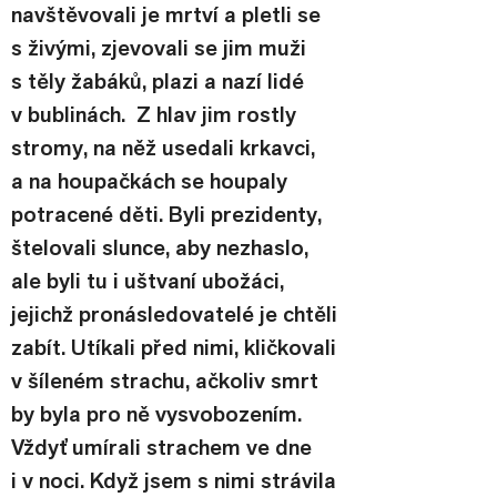
navštěvovali je mrtví a pletli se 
s živými, zjevovali se jim muži 
s těly žabáků, plazi a nazí lidé 
v bublinách.  Z hlav jim rostly 
stromy, na něž usedali krkavci, 
a na houpačkách se houpaly 
potracené děti. Byli prezidenty, 
štelovali slunce, aby nezhaslo, 
ale byli tu i uštvaní ubožáci, 
jejichž pronásledovatelé je chtěli 
zabít. Utíkali před nimi, kličkovali 
v šíleném strachu, ačkoliv smrt 
by byla pro ně vysvobozením. 
Vždyť umírali strachem ve dne 
i v noci. Když jsem s nimi strávila 