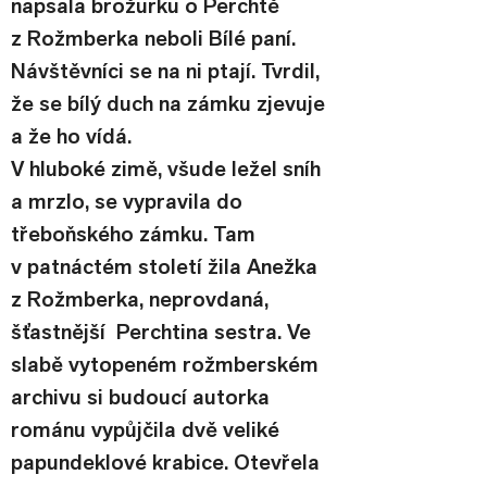
napsala brožurku o Perchtě 
z Rožmberka neboli Bílé paní. 
Návštěvníci se na ni ptají. Tvrdil, 
že se bílý duch na zámku zjevuje 
a že ho vídá.
V hluboké zimě, všude ležel sníh 
a mrzlo, se vypravila do 
třeboňského zámku. Tam 
v patnáctém století žila Anežka 
z Rožmberka, neprovdaná, 
šťastnější  Perchtina sestra. Ve 
slabě vytopeném rožmberském 
archivu si budoucí autorka 
románu vypůjčila dvě veliké 
papundeklové krabice. Otevřela 