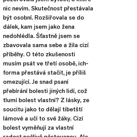
nic nevím. Skutečnost přestávala 
být osobní. Rozšiřovala se do 
dálek, kam jsem jako žena 
nedohlédla. Šťastně jsem se 
zbavovala sama sebe a žila cizí 
příběhy. O této zkušenosti 
musím psát ve třetí osobě, ich-
forma přestává stačit, je příliš 
omezující. Je snad psaní 
přebírání bolesti jiných lidí, což 
tlumí bolest vlastní? Z lásky, ze 
soucitu jako to dělají tibetští 
lámové a učí to své žáky. Cizí 
bolest vyměňují za vlastní 
radost pečlivě pěstovanou. Ale 