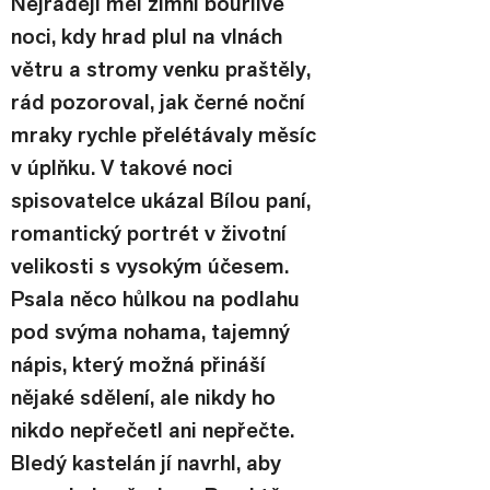
Nejraději měl zimní bouřlivé 
noci, kdy hrad plul na vlnách 
větru a stromy venku praštěly, 
rád pozoroval, jak černé noční 
mraky rychle přelétávaly měsíc 
v úplňku. V takové noci 
spisovatelce ukázal Bílou paní, 
romantický portrét v životní 
velikosti s vysokým účesem. 
Psala něco hůlkou na podlahu 
pod svýma nohama, tajemný 
nápis, který možná přináší 
nějaké sdělení, ale nikdy ho 
nikdo nepřečetl ani nepřečte. 
Bledý kastelán jí navrhl, aby 