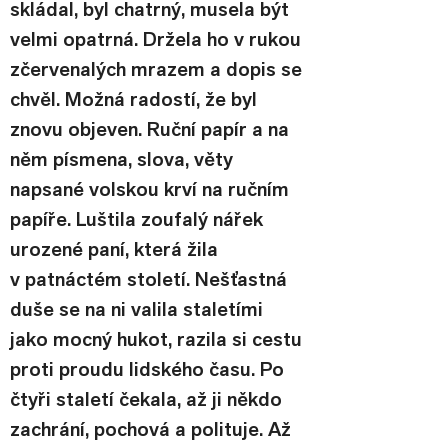
skládal, byl chatrný, musela být 
velmi opatrná. Držela ho v rukou 
zčervenalých mrazem a dopis se 
chvěl. Možná radostí, že byl 
znovu objeven. Ruční papír a na 
něm písmena, slova, věty 
napsané volskou krví na ručním 
papíře. Luštila zoufalý nářek 
urozené paní, která žila 
v patnáctém století. Nešťastná 
duše se na ni valila staletími 
jako mocný hukot, razila si cestu 
proti proudu lidského času. Po 
čtyři staletí čekala, až ji někdo 
zachrání, pochová a polituje. Až 