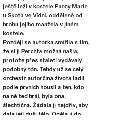
ještě leží v kostele Panny Marie 
u Skotů ve Vídni, odděleně od 
hrobu jejího manžela v jiném 
kostele.
Později se autorka smířila s tím, 
že si ji Perchta možná našla, 
protože přes staletí vydávaly 
podobný tón. Tehdy už se celý 
orchestr autorčina života ladil 
podle prvních houslí a ten, kdo 
na ně teď hrál, byla ona, 
šlechtična. Žádala ji nejdřív, aby 
dala její duši tělo. Oděla ji do 
bílé a růžové, z hlavy jí spustila 
dlouhé černé a lesklé vlasy 