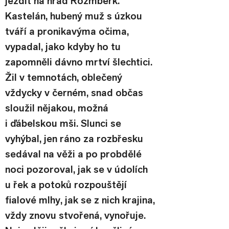
jezdit na hrad Rožmberk. 
Kastelán, hubený muž s úzkou 
tváří a pronikavýma očima, 
vypadal, jako kdyby ho tu 
zapomněli dávno mrtví šlechtici. 
Žil v temnotách, oblečený 
vždycky v černém, snad občas 
sloužil nějakou, možná 
i ďábelskou mši. Slunci se 
vyhýbal, jen ráno za rozbřesku 
sedával na věži a po probdělé 
noci pozoroval, jak se v údolích 
u řek a potoků rozpouštějí 
fialové mlhy, jak se z nich krajina, 
vždy znovu stvořená, vynořuje. 