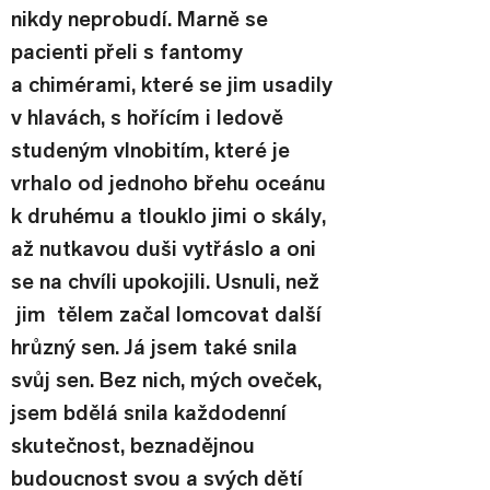
nikdy neprobudí. Marně se 
pacienti přeli s fantomy 
a chimérami, které se jim usadily 
v hlavách, s hořícím i ledově 
studeným vlnobitím, které je 
vrhalo od jednoho břehu oceánu 
k druhému a tlouklo jimi o skály, 
až nutkavou duši vytřáslo a oni 
se na chvíli upokojili. Usnuli, než 
 jim  tělem začal lomcovat další 
hrůzný sen. Já jsem také snila 
svůj sen. Bez nich, mých oveček, 
jsem bdělá snila každodenní 
skutečnost, beznadějnou 
budoucnost svou a svých dětí 