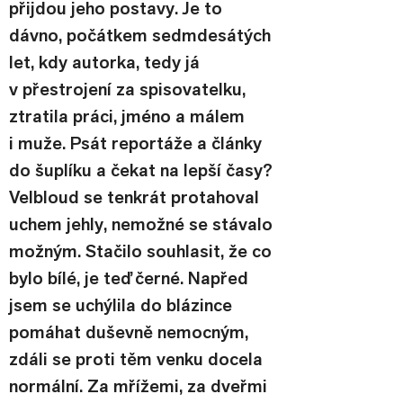
přijdou jeho postavy. Je to 
dávno, počátkem sedmdesátých 
let, kdy autorka, tedy já 
v přestrojení za spisovatelku, 
ztratila práci, jméno a málem 
i muže. Psát reportáže a články 
do šuplíku a čekat na lepší časy? 
Velbloud se tenkrát protahoval 
uchem jehly, nemožné se stávalo 
možným. Stačilo souhlasit, že co 
bylo bílé, je teď černé. Napřed 
jsem se uchýlila do blázince 
pomáhat duševně nemocným, 
zdáli se proti těm venku docela 
normální. Za mřížemi, za dveřmi 