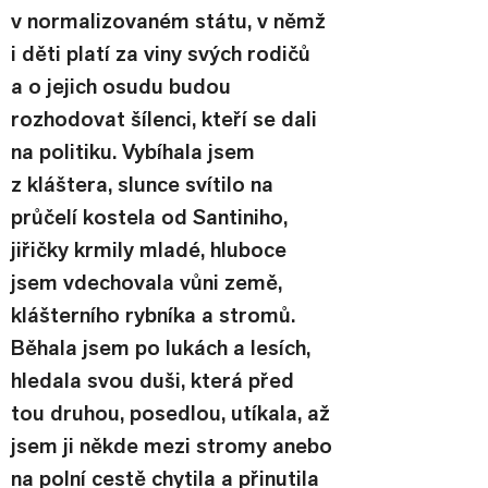
v normalizovaném státu, v němž 
i děti platí za viny svých rodičů 
a o jejich osudu budou 
rozhodovat šílenci, kteří se dali 
na politiku. Vybíhala jsem 
z kláštera, slunce svítilo na 
průčelí kostela od Santiniho, 
jiřičky krmily mladé, hluboce 
jsem vdechovala vůni země, 
klášterního rybníka a stromů.  
Běhala jsem po lukách a lesích, 
hledala svou duši, která před 
tou druhou, posedlou, utíkala, až 
jsem ji někde mezi stromy anebo 
na polní cestě chytila a přinutila 