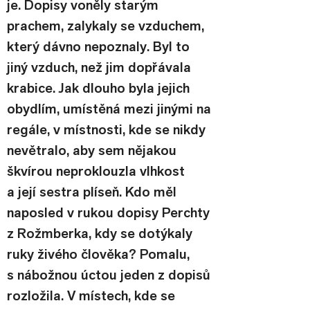
je. Dopisy voněly starým 
prachem, zalykaly se vzduchem, 
který dávno nepoznaly. Byl to 
jiný vzduch, než jim dopřávala 
krabice. Jak dlouho byla jejich 
obydlím, umístěná mezi jinými na 
regále, v místnosti, kde se nikdy 
nevětralo, aby sem nějakou 
škvírou neproklouzla vlhkost 
a její sestra plíseň. Kdo měl 
naposled v rukou dopisy Perchty 
z Rožmberka, kdy se dotýkaly 
ruky živého člověka? Pomalu, 
s nábožnou úctou jeden z dopisů 
rozložila. V místech, kde se 