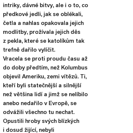
intriky, dávné bitvy, ale i o to, co 
předkové jedli, jak se oblékali, 
četla a nahlas opakovala jejich 
modlitby, prožívala jejich děs 
z pekla, které se katolíkům tak 
trefně dařilo vylíčit.
Vracela se proti proudu času až 
do doby předtím, než Kolumbus 
objevil Ameriku, zemi vítězů. Ti, 
kteří byli statečnější a silnější 
než většina lidí a jimž se nelíbilo 
anebo nedařilo v Evropě, se 
odvážili všechno tu nechat. 
Opustili hroby svých blízkých 
i dosud žijící, nebyli 