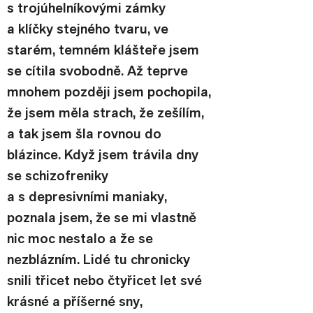
s trojúhelníkovými zámky 
a klíčky stejného tvaru, ve 
starém, temném klášteře jsem 
se cítila svobodně. Až teprve 
mnohem později jsem pochopila, 
že jsem měla strach, že zešílím, 
a tak jsem šla rovnou do 
blázince. Když jsem trávila dny 
se schizofreniky 
a s depresivními maniaky, 
poznala jsem, že se mi vlastně 
nic moc nestalo a že se 
nezblázním. Lidé tu chronicky 
snili třicet nebo čtyřicet let své 
krásné a příšerné sny, 