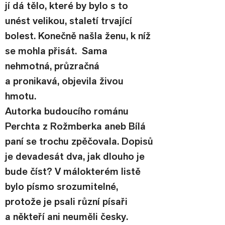
jí dá tělo, které by bylo s to 
unést velikou, staletí trvající 
bolest. Konečně našla ženu, k níž 
se mohla přisát.  Sama 
nehmotná, průzračná 
a pronikavá, objevila živou 
hmotu.
Autorka budoucího románu 
Perchta z Rožmberka aneb Bílá 
paní se trochu zpěčovala. Dopisů 
je devadesát dva, jak dlouho je 
bude číst? V málokterém listě 
bylo písmo srozumitelné, 
protože je psali různí písaři 
a někteří ani neuměli česky. 