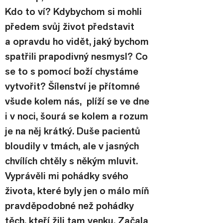
Kdo to ví? Kdybychom si mohli 
předem svůj život představit 
a opravdu ho vidět, jaký bychom 
spatřili prapodivný nesmysl? Co 
se to s pomocí boží chystáme 
vytvořit? Šílenství je přítomné 
všude kolem nás,  plíží se ve dne 
i v noci, šourá se kolem a rozum 
je na něj krátký. Duše pacientů 
bloudily v tmách, ale v jasných 
chvílích chtěly s někým mluvit.  
Vyprávěli mi pohádky svého 
života, které byly jen o málo míň 
pravděpodobné než pohádky 
těch, kteří žili tam venku. Začala 